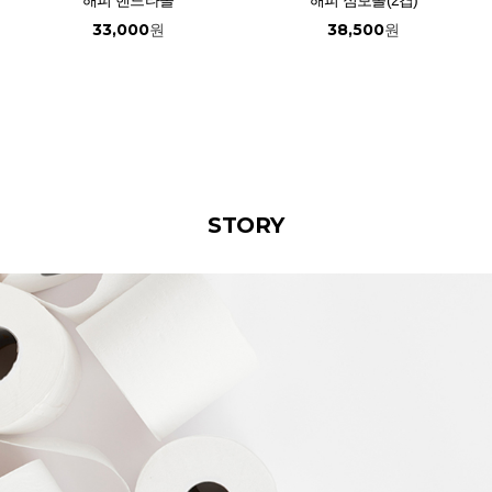
해피 핸드타올
해피 점보롤(2겹)
33,000
38,500
원
원
STORY