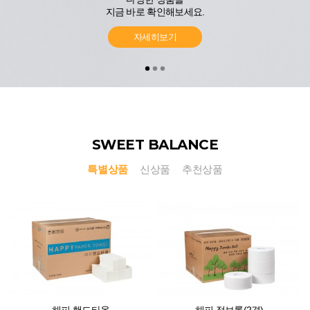
반올림보호작업장
반올림보호작업장
지금 바로 확인해보세요.
자세히보기
SWEET BALANCE
특별상품
신상품
추천상품